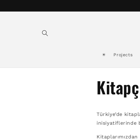
Skip to
content
☀︎
Projects
Kitapç
Türkiye’de kitap
inisiyatiflerinde 
Kitaplarımızdan 