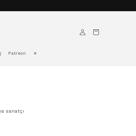
Log
Cart
in
g
Patreon
✭
ya sanatçı