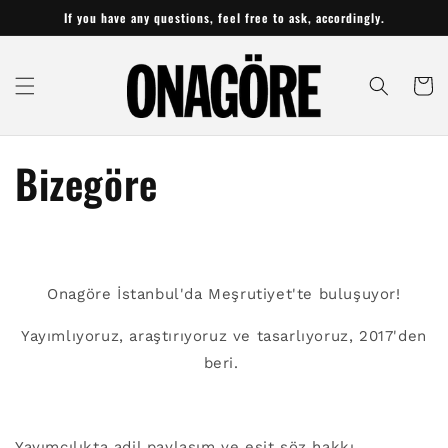
Skip to
If you have any questions, feel free to ask, accordingly.
content
Cart
Bizegöre
Onagöre İstanbul'da Meşrutiyet'te buluşuyor!
Yayımlıyoruz, araştırıyoruz ve tasarlıyoruz, 2017'den
beri.
Yayımcılıkta adil paylaşım ve eşit söz hakkı